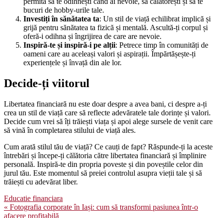
permită să te odihnești când ai nevoie, să călătorești și să te
bucuri de hobby-urile tale.
Investiți în sănătatea ta
: Un stil de viață echilibrat implică și
grijă pentru sănătatea ta fizică și mentală. Ascultă-ți corpul și
oferă-i odihna și îngrijirea de care are nevoie.
Inspiră-te și inspiră-i pe alții
: Petrece timp în comunități de
oameni care au aceleași valori și aspirații. Împărtășește-ți
experiențele și învață din ale lor.
Decide-ți viitorul
Libertatea financiară nu este doar despre a avea bani, ci despre a-ți
crea un stil de viață care să reflecte adevăratele tale dorințe și valori.
Decide cum vrei să îți trăiești viața și apoi alege sursele de venit care
să vină în completarea stilului de viață ales.
Cum arată stilul tău de viață? Ce cauți de fapt? Răspunde-ți la aceste
întrebări și începe-ți călătoria către libertatea financiară și împlinire
personală. Inspiră-te din propria poveste și din poveștile celor din
jurul tău. Este momentul să preiei controlul asupra vieții tale și să
trăiești cu adevărat liber.
Educatie financiara
Navigare
« Fotografia corporate în Iași: cum să transformi pasiunea într-o
afacere profitabilă