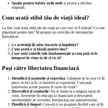
Spațiu pentru hobby-urile mele
și pentru a mă lăsa
inspirată.
Cum arată stilul tău de viață ideal?
La tine cum arată stilul tău de viață pe care vrei să îl trăiești? Ce este
important pentru tine? Îți propun un exercițiu de introspecție.
Întreabă-te:
Ce activități îți aduc bucurie și împlinire?
Cum arată o zi ideală pentru tine?
Care sunt valorile tale fundamentale și cum poți să le
integrezi în viața ta de zi cu zi?
Pași către libertatea financiară
Identifică-ți pasiunile și expertiza
: Gândește-te la ceea ce îți
place să faci și în ce domenii ai experiență. Cum poți
transforma aceste pasiuni în surse de venit?
Diversifică-ți veniturile
: Nu te limita la o singură sursă de
venit. Investește în educația ta financiară și descoperă
oportunitățile de investiții, freelancing sau antreprenoriat.
Planifică-ți timpul
: Creează-ți un program flexibil care să îți