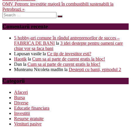
în
OMV Petrom: investiție majoră în combustibili sustenabili la
articole
Petrobrazi »
Search
for:
Comentarii recente
5 hobby-uri comune în rândul antreprenorilor de succes –
FABRICA DE BANI
la
3 idei destepte pentru oameni care
chiar vor sa faca bani
Lapusan vasile
la
Ce tip de investitor esti?
Haotik
la
Cum sa ai parte de curent gratis la bloc!
Dan
la
Cum sa ai parte de curent gratis la bloc!
Munteanu Nicoleta madlin
la
Destepti cu banii, episodul 2
Categorii
Afaceri
Bursa
Diverse
Educatie financiara
Investitii
Resurse gratuite
Venituri pasive