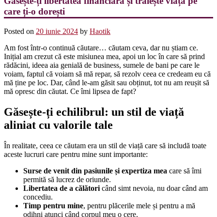
Găsește-ți libertatea financiară și trăiește viața pe
care ți-o dorești
Posted on
20 iunie 2024
by
Haotik
Am fost într-o continuă căutare… căutam ceva, dar nu știam ce.
Inițial am crezut că este misiunea mea, apoi un loc în care să prind
rădăcini, ideea aia genială de business, sumele de bani pe care le
voiam, faptul că voiam să mă repar, să rezolv ceea ce credeam eu că
mă ține pe loc. Dar, când le-am găsit sau obținut, tot nu am reușit să
mă opresc din căutat. Ce îmi lipsea de fapt?
Găsește-ți echilibrul: un stil de viață
aliniat cu valorile tale
În realitate, ceea ce căutam era un stil de viață care să includă toate
aceste lucruri care pentru mine sunt importante:
Surse de venit din pasiunile și expertiza mea
care să îmi
permită să lucrez de oriunde.
Libertatea de a călători
când simt nevoia, nu doar când am
concediu.
Timp pentru mine
, pentru plăcerile mele și pentru a mă
odihni atunci când corpul meu o cere.