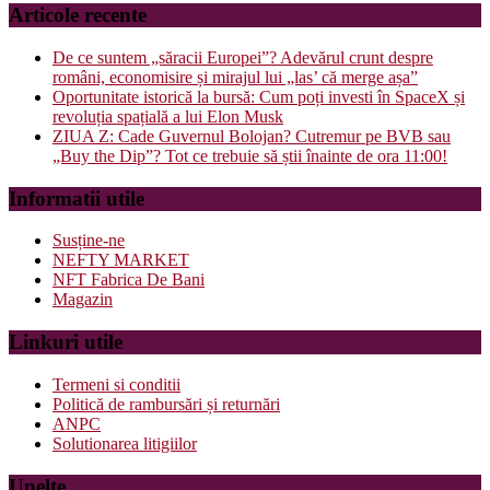
Articole recente
De ce suntem „săracii Europei”? Adevărul crunt despre
români, economisire și mirajul lui „las’ că merge așa”
Oportunitate istorică la bursă: Cum poți investi în SpaceX și
revoluția spațială a lui Elon Musk
ZIUA Z: Cade Guvernul Bolojan? Cutremur pe BVB sau
„Buy the Dip”? Tot ce trebuie să știi înainte de ora 11:00!
Informatii utile
Susține-ne
NEFTY MARKET
NFT Fabrica De Bani
Magazin
Linkuri utile
Termeni si conditii
Politică de rambursări și returnări
ANPC
Solutionarea litigiilor
Unelte