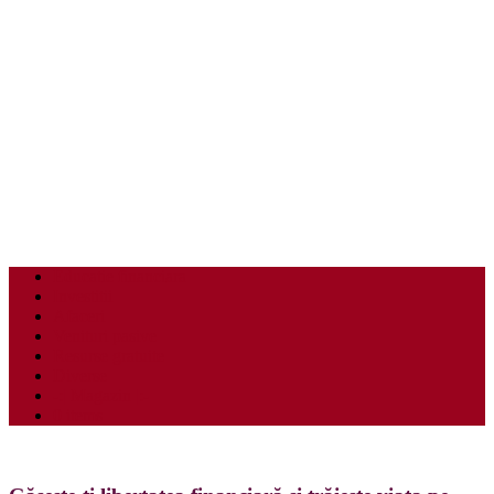
Educatie financiara
Investitii
Afaceri
Venituri pasive
Resurse gratuite
Diverse
-:| Magazin |:-
0 items