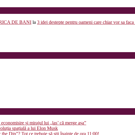
FABRICA DE BANI
la
3 idei destepte pentru oameni care chiar vor sa faca
economisire și mirajul lui „las’ că merge așa”
voluția spațială a lui Elon Musk
Dip”? Tot ce trebuie să știi înainte de ora 11:00!