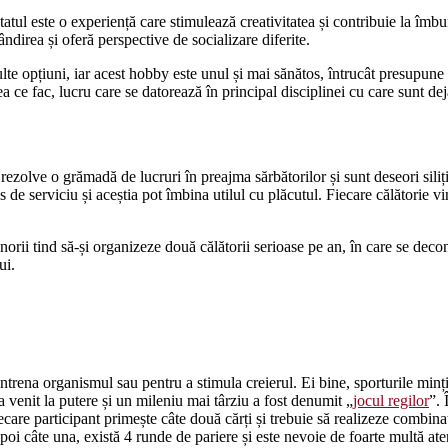
ul este o experiență care stimulează creativitatea și contribuie la îmbun
ândirea și oferă perspective de socializare diferite.
lte opțiuni, iar acest hobby este unul și mai sănătos, întrucât presupune u
 ce fac, lucru care se datorează în principal disciplinei cu care sunt deja
rezolve o grămadă de lucruri în preajma sărbătorilor și sunt deseori siliți
s de serviciu și aceștia pot îmbina utilul cu plăcutul. Fiecare călătorie 
norii tind să-și organizeze două călătorii serioase pe an, în care se deco
ui.
trena organismul sau pentru a stimula creierul. Ei bine, sporturile minții
 a venit la putere și un mileniu mai târziu a fost denumit „
jocul regilor
”. 
are participant primește câte două cărți și trebuie să realizeze combinaț
apoi câte una, există 4 runde de pariere și este nevoie de foarte multă aten