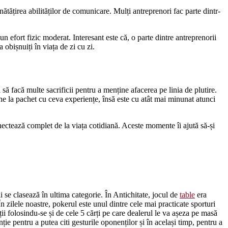
ătățirea abilităților de comunicare. Mulți antreprenori fac parte dintr-
n efort fizic moderat. Interesant este că, o parte dintre antreprenorii
 obișnuiți în viața de zi cu zi.
 să facă multe sacrificii pentru a menține afacerea pe linia de plutire.
vine la pachet cu ceva experiențe, însă este cu atât mai minunat atunci
nectează complet de la viața cotidiană. Aceste momente îi ajută să-și
 se clasează în ultima categorie. În Antichitate, jocul de
table
era
În zilele noastre, pokerul este unul dintre cele mai practicate sporturi
ii folosindu-se și de cele 5 cărți pe care dealerul le va așeza pe masă
ție pentru a putea citi gesturile oponenților și în același timp, pentru a