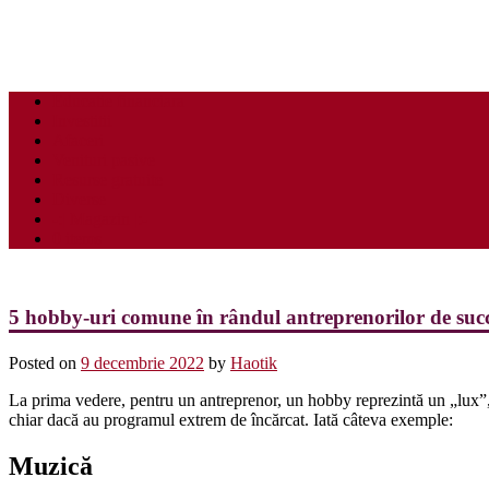
Educatie financiara
Investitii
Afaceri
Venituri pasive
Resurse gratuite
Diverse
-:| Magazin |:-
0 items
5 hobby-uri comune în rândul antreprenorilor de suc
Posted on
9 decembrie 2022
by
Haotik
La prima vedere, pentru un antreprenor, un hobby reprezintă un „lux”, î
chiar dacă au programul extrem de încărcat. Iată câteva exemple:
Muzică