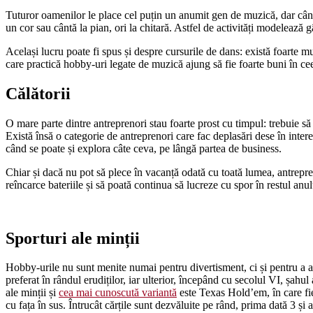
Tuturor oamenilor le place cel puțin un anumit gen de muzică, dar cântat
un cor sau cântă la pian, ori la chitară. Astfel de activități modelează g
Același lucru poate fi spus și despre cursurile de dans: există foarte mu
care practică hobby-uri legate de muzică ajung să fie foarte buni în ceea
Călătorii
O mare parte dintre antreprenori stau foarte prost cu timpul: trebuie să 
Există însă o categorie de antreprenori care fac deplasări dese în intere
când se poate și explora câte ceva, pe lângă partea de business.
Chiar și dacă nu pot să plece în vacanță odată cu toată lumea, antrepre
reîncarce bateriile și să poată continua să lucreze cu spor în restul anul
Sporturi ale minții
Hobby-urile nu sunt menite numai pentru divertisment, ci și pentru a an
preferat în rândul erudiților, iar ulterior, începând cu secolul VI, șahul
ale minții și
cea mai cunoscută variantă
este Texas Hold’em, în care fiec
cu fața în sus. Întrucât cărțile sunt dezvăluite pe rând, prima dată 3 și 