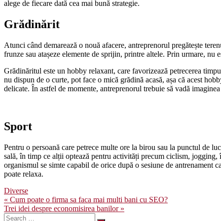
alege de fiecare dată cea mai bună strategie.
Grădinărit
Atunci când demarează o nouă afacere, antreprenorul pregătește terenul,
frunze sau atașeze elemente de sprijin, printre altele. Prin urmare, nu
Grădinăritul este un hobby relaxant, care favorizează petrecerea timpul
nu dispun de o curte, pot face o mică grădină acasă, așa că acest hobby es
delicate. În astfel de momente, antreprenorul trebuie să vadă imaginea
Sport
Pentru o persoană care petrece multe ore la birou sau la punctul de lucr
sală, în timp ce alții optează pentru activități precum ciclism, jogging,
organismul se simte capabil de orice după o sesiune de antrenament care
poate relaxa.
Diverse
Navigare
« Cum poate o firma sa faca mai multi bani cu SEO?
Trei idei despre economisirea banilor »
în
Search