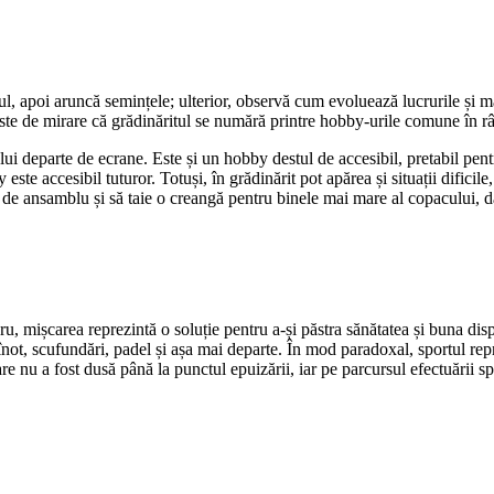
 apoi aruncă semințele; ulterior, observă cum evoluează lucrurile și mai
 este de mirare că grădinăritul se numără printre hobby-urile comune în r
ui departe de ecrane. Este și un hobby destul de accesibil, pretabil pen
te accesibil tuturor. Totuși, în grădinărit pot apărea și situații dificile, 
 de ansamblu și să taie o creangă pentru binele mai mare al copacului, d
u, mișcarea reprezintă o soluție pentru a-și păstra sănătatea și buna dispo
 înot, scufundări, padel și așa mai departe. În mod paradoxal, sportul repr
 nu a fost dusă până la punctul epuizării, iar pe parcursul efectuării sp