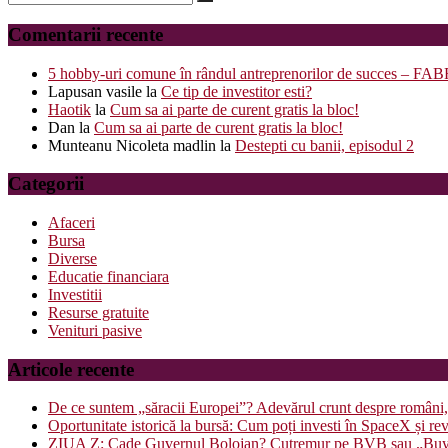
articole
for:
Comentarii recente
5 hobby-uri comune în rândul antreprenorilor de succes – 
Lapusan vasile
la
Ce tip de investitor esti?
Haotik
la
Cum sa ai parte de curent gratis la bloc!
Dan
la
Cum sa ai parte de curent gratis la bloc!
Munteanu Nicoleta madlin
la
Destepti cu banii, episodul 2
Categorii
Afaceri
Bursa
Diverse
Educatie financiara
Investitii
Resurse gratuite
Venituri pasive
Articole recente
De ce suntem „săracii Europei”? Adevărul crunt despre români, 
Oportunitate istorică la bursă: Cum poți investi în SpaceX și re
ZIUA Z: Cade Guvernul Bolojan? Cutremur pe BVB sau „Buy the 