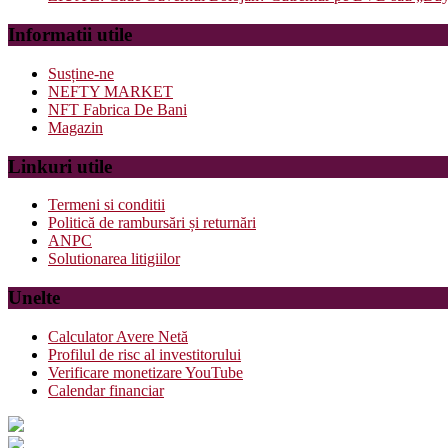
Informatii utile
Susține-ne
NEFTY MARKET
NFT Fabrica De Bani
Magazin
Linkuri utile
Termeni si conditii
Politică de rambursări și returnări
ANPC
Solutionarea litigiilor
Unelte
Calculator Avere Netă
Profilul de risc al investitorului
Verificare monetizare YouTube
Calendar financiar