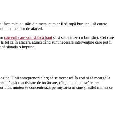
 face mici ajustări din mers, cum ar fi să rupă buruieni, să curețe
ândul oamenilor de afaceri.
tru
oamenii care vor să facă bani
și să se distreze cu bun simț. Cei care
la fel ca în afaceri, atunci când sunt necesare intervențiile care pot fi
acă situația o impune.
ziție. Unii antreprenori alerg să se trezească în zori și să meargă la
ezintă atât o activitate de încărcare, cât și una de descărcare:
ortului, mintea se concentrează pe mișcarea în sine și astfel mintea se