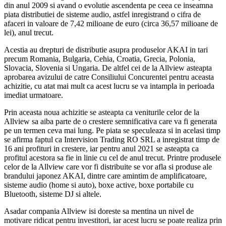
din anul 2009 si avand o evolutie ascendenta pe ceea ce inseamna
piata distributiei de sisteme audio, astfel inregistrand o cifra de
afaceri in valoare de 7,42 milioane de euro (circa 36,57 milioane de
lei), anul trecut.
Acestia au drepturi de distributie asupra produselor AKAI in tari
precum Romania, Bulgaria, Cehia, Croatia, Grecia, Polonia,
Slovacia, Slovenia si Ungaria. De altfel cei de la Allview asteapta
aprobarea avizului de catre Consiliului Concurentei pentru aceasta
achizitie, cu atat mai mult ca acest lucru se va intampla in perioada
imediat urmatoare.
Prin aceasta noua achizitie se asteapta ca veniturile celor de la
Allview sa aiba parte de o crestere semnificativa care va fi generata
pe un termen ceva mai lung. Pe piata se speculeaza si in acelasi timp
se afirma faptul ca Intervision Trading RO SRL a inregistrat timp de
16 ani profituri in crestere, iar pentru anul 2021 se asteapta ca
profitul acestora sa fie in linie cu cel de anul trecut. Printre produsele
celor de la Allview care vor fi distribuite se vor afla si produse ale
brandului japonez AKAI, dintre care amintim de amplificatoare,
sisteme audio (home si auto), boxe active, boxe portabile cu
Bluetooth, sisteme DJ si altele.
Asadar compania Allview isi doreste sa mentina un nivel de
motivare ridicat pentru investitori, iar acest lucru se poate realiza prin