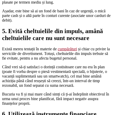
plasate pe termen mediu și lung.
Așadar, este bine să ai un fond de bani în caz de urgență, o mică
parte cash și o altă parte în conturi curente (asociate unor carduri de
debit).
5. Evită cheltuielile din impuls, amână
cheltuielile care nu sunt necesare
Există mereu tentații în materie de
cumpărături
și chiar cu privire la
serviciile de divertisment. Totuși, cheltuielile din impuls trebuie să
fie evitate, pentru a nu afecta bugetul personal.
Când vrei să-ți satisfaci o dorință costisitoare care nu era în plan
(poate fi vorba despre o piesă vestimentară specială, o bijuterie, o
vacanță suplimentară sau un smartwatch), cel mai bine amână
achiziția până când reușești să creezi, într-un interval de timp
rezonabil, un fond separat cu suma necesară.
Bucuria va fi și mai mare când simți că ți-ai îndeplinit obiectivul în
urma unui proces bine planificat, fără impact negativ asupra
finanțelor proprii.
6. Utilizează instrumente financiare