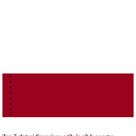
Educatie financiara
Investitii
Afaceri
Venituri pasive
Resurse gratuite
Diverse
-:| Magazin |:-
0 items