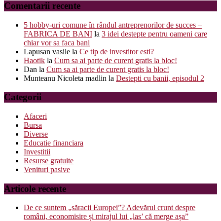
Comentarii recente
5 hobby-uri comune în rândul antreprenorilor de succes –
FABRICA DE BANI
la
3 idei destepte pentru oameni care
chiar vor sa faca bani
Lapusan vasile
la
Ce tip de investitor esti?
Haotik
la
Cum sa ai parte de curent gratis la bloc!
Dan
la
Cum sa ai parte de curent gratis la bloc!
Munteanu Nicoleta madlin
la
Destepti cu banii, episodul 2
Categorii
Afaceri
Bursa
Diverse
Educatie financiara
Investitii
Resurse gratuite
Venituri pasive
Articole recente
De ce suntem „săracii Europei”? Adevărul crunt despre
români, economisire și mirajul lui „las’ că merge așa”