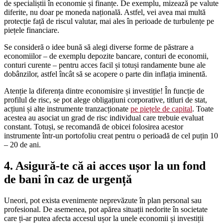
de specialiștii în economie și finanțe. De exemplu, mizează pe valute
diferite, nu doar pe moneda națională. Astfel, vei avea mai multă
protecție față de riscul valutar, mai ales în perioade de turbulențe pe
piețele financiare.
Se consideră o idee bună să alegi diverse forme de păstrare a
economiilor – de exemplu depozite bancare, conturi de economii,
conturi curente – pentru acces facil și totuși randamente bune ale
dobânzilor, astfel încât să se acopere o parte din inflația iminentă.
Atenție la diferența dintre economisire și investiție! În funcție de
profilul de risc, se pot alege obligațiuni corporative, titluri de stat,
acțiuni și alte instrumente tranzacționate
pe piețele de capital
. Toate
acestea au asociat un grad de risc individual care trebuie evaluat
constant. Totuși, se recomandă de obicei folosirea acestor
instrumente într-un portofoliu creat pentru o perioadă de cel puțin 10
– 20 de ani.
4. Asigură-te că ai acces ușor la un fond
de bani în caz de urgență
Uneori, pot exista evenimente neprevăzute în plan personal sau
profesional. De asemenea, pot apărea situații nedorite în societate
care ți-ar putea afecta accesul ușor la unele economii și investiții