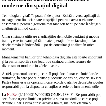
moderne din spațiul digital
Tehnologia digitală îți poate fi de ajutor! Există diverse aplicații de
management financiar care te sprijină pentru a avea o viziune de
ansamblu și pentru a gestiona mai bine toți banii pe care îi câștigi și
cheltuiești în mod curent.
Chiar si simpla utilizare a aplicațiilor de mobile banking și mobile
trading este în avantajul tău: toate operațiunile se fac simplu, iar
datele rămân la îndemână, ușor de consultat și analizat în orice
moment.
Managementul banilor prin tehnologia digitală este foarte important
și la pariuri sportive sau jocuri de cazinou online, resurse de
divertisment moderne în zilele noastre.
Astfel, procentul corect pe care îl poți aloca lunar cheltuielilor de
distracție, în care pot fi incluse și jocurile de casino, este de 10-15%.
Partea bună este că operatorii care acordă o atenție deosebită jocului
responsabil pun la dispoziția clienților o serie de instrumente utile.
La
NetBet
(L1160651W000195 ONJN, 18+, Fii Responsabil) poți
seta foarte ușor o limită cu privire la suma maximă pe care o poți
depune lunar. Odată atinsă această limită, mai poți efectua o