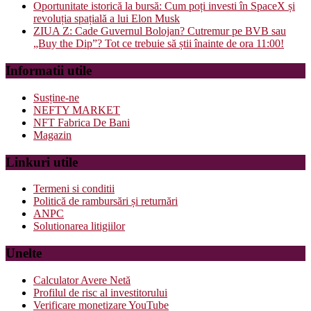
Oportunitate istorică la bursă: Cum poți investi în SpaceX și
revoluția spațială a lui Elon Musk
ZIUA Z: Cade Guvernul Bolojan? Cutremur pe BVB sau
„Buy the Dip”? Tot ce trebuie să știi înainte de ora 11:00!
Informatii utile
Susține-ne
NEFTY MARKET
NFT Fabrica De Bani
Magazin
Linkuri utile
Termeni si conditii
Politică de rambursări și returnări
ANPC
Solutionarea litigiilor
Unelte
Calculator Avere Netă
Profilul de risc al investitorului
Verificare monetizare YouTube