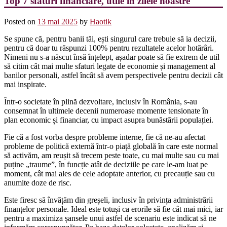
Top 7 sfaturi financiare, utile în zilele noastre
Posted on
13 mai 2025
by
Haotik
Se spune că, pentru banii tăi, ești singurul care trebuie să ia decizii,
pentru că doar tu răspunzi 100% pentru rezultatele acelor hotărâri.
Nimeni nu s-a născut însă înțelept, așadar poate să fie extrem de util
să citim cât mai multe sfaturi legate de economie și management al
banilor personali, astfel încât să avem perspectivele pentru decizii cât
mai inspirate.
Într-o societate în plină dezvoltare, inclusiv în România, s-au
consemnat în ultimele decenii numeroase momente tensionate în
plan economic și financiar, cu impact asupra bunăstării populației.
Fie că a fost vorba despre probleme interne, fie că ne-au afectat
probleme de politică externă într-o piață globală în care este normal
să activăm, am reușit să trecem peste toate, cu mai multe sau cu mai
puține „traume”, în funcție atât de deciziile pe care le-am luat pe
moment, cât mai ales de cele adoptate anterior, cu precauție sau cu
anumite doze de risc.
Este firesc să învățăm din greșeli, inclusiv în privința administrării
finanțelor personale. Ideal este totuși ca erorile să fie cât mai mici, iar
pentru a maximiza șansele unui astfel de scenariu este indicat să ne