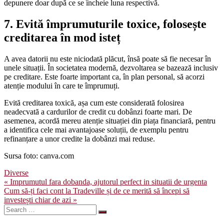
depunere doar după ce se încheie luna respectivă.
7. Evită împrumuturile toxice, folosește
creditarea în mod isteț
A avea datorii nu este niciodată plăcut, însă poate să fie necesar în
unele situații. În societatea modernă, dezvoltarea se bazează inclusiv
pe creditare. Este foarte important ca, în plan personal, să acorzi
atenție modului în care te împrumuți.
Evită creditarea toxică, așa cum este considerată folosirea
neadecvată a cardurilor de credit cu dobânzi foarte mari. De
asemenea, acordă mereu atenție situației din piața financiară, pentru
a identifica cele mai avantajoase soluții, de exemplu pentru
refinanțare a unor credite la dobânzi mai reduse.
Sursa foto: canva.com
Diverse
Navigare
« Imprumutul fara dobanda, ajutorul perfect in situatii de urgenta
Cum să-ți faci cont la Tradeville și de ce merită să începi să
în
investești chiar de azi »
articole
Search
for: