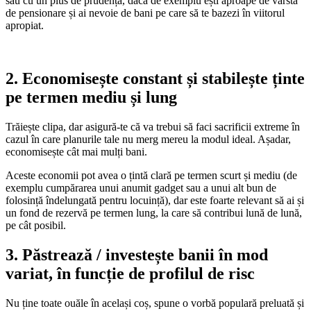
sau cu un plus de prudență, dacă de exemplu ești aproape de vârsta
de pensionare și ai nevoie de bani pe care să te bazezi în viitorul
apropiat.
2. Economisește constant și stabilește ținte
pe termen mediu și lung
Trăiește clipa, dar asigură-te că va trebui să faci sacrificii extreme în
cazul în care planurile tale nu merg mereu la modul ideal. Așadar,
economisește cât mai mulți bani.
Aceste economii pot avea o țintă clară pe termen scurt și mediu (de
exemplu cumpărarea unui anumit gadget sau a unui alt bun de
folosință îndelungată pentru locuință), dar este foarte relevant să ai și
un fond de rezervă pe termen lung, la care să contribui lună de lună,
pe cât posibil.
3. Păstrează / investește banii în mod
variat, în funcție de profilul de risc
Nu ține toate ouăle în același coș, spune o vorbă populară preluată și