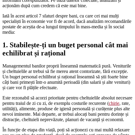
informăm corespunzător. Pe baza datelor colectate, analizăm și
acționăm după cum credem că este mai bine.
Iată în acest articol 7 sfaturi despre bani, cu care cei mai mulți
specialiști în economie vor fi de acord, dacă analizăm recomandările
postate de aceștia de-a lungul timpului în mass-media și în social
media:
1. Stabilește-ți un buget personal cât mai
echilibrat și rațional
Managementul banilor proprii înseamnă matematică pură. Veniturile
și cheltuielile ar trebui să fie mereu atent contorizate, fără excepție.
Un buget personal echilibrat și rațional înseamnă să știi foarte bine
câți bani primești într-o anumită perioadă (din salarii și alte venituri)
și care vor fi plățile efectuate.
Este rezonabil să acorzi prioritate pentru cheltuielile absolut necesare
pentru traiul de zi cu zi, de exemplu costurile recurente (
chirie
, rate,
utilități), alimente, produse de igienă personală și curățenie plus alte
nevoi iminente. Mai departe, ar trebui alocați bani pentru dorințe și
distracție, cheltuieli neprevăzute, planuri de vacanță și economii.
În funcție de etapa din viață, poți să acționezi cu mai multă relaxare