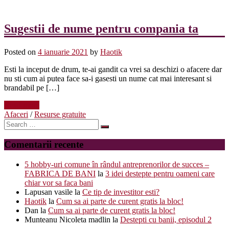
Sugestii de nume pentru compania ta
Posted on
4 ianuarie 2021
by
Haotik
Esti la inceput de drum, te-ai gandit ca vrei sa deschizi o afacere dar
nu sti cum ai putea face sa-i gasesti un nume cat mai interesant si
brandabil pe […]
Read more
Afaceri
/
Resurse gratuite
Search
for:
Comentarii recente
5 hobby-uri comune în rândul antreprenorilor de succes –
FABRICA DE BANI
la
3 idei destepte pentru oameni care
chiar vor sa faca bani
Lapusan vasile
la
Ce tip de investitor esti?
Haotik
la
Cum sa ai parte de curent gratis la bloc!
Dan
la
Cum sa ai parte de curent gratis la bloc!
Munteanu Nicoleta madlin
la
Destepti cu banii, episodul 2