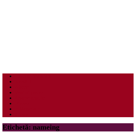
Educatie financiara
Investitii
Afaceri
Venituri pasive
Resurse gratuite
Diverse
-:| Magazin |:-
0 items
Etichetă:
nameing