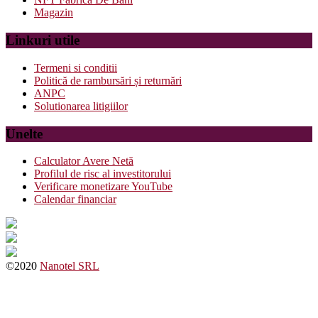
Magazin
Linkuri utile
Termeni si conditii
Politică de rambursări și returnări
ANPC
Solutionarea litigiilor
Unelte
Calculator Avere Netă
Profilul de risc al investitorului
Verificare monetizare YouTube
Calendar financiar
©2020
Nanotel SRL