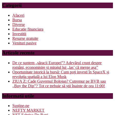
Categorii
Afaceri
Bursa
Diverse
Educatie financiara
Investitii
Resurse gratuite
Venituri pasive
Articole recente
De ce suntem „săracii Europei”? Adevărul crunt despre
români, economisire și mirajul lui „las’ că merge așa”
Oportunitate istorică la bursă: Cum poți investi în SpaceX și
revoluția spațială a lui Elon Musk
ZIUA Z: Cade Guvernul Bolojan? Cutremur pe BVB sau
„Buy the Dip”? Tot ce trebuie să știi înainte de ora 11:00!
Informatii utile
Susține-ne
NEFTY MARKET
NFT Fabrica De Bani