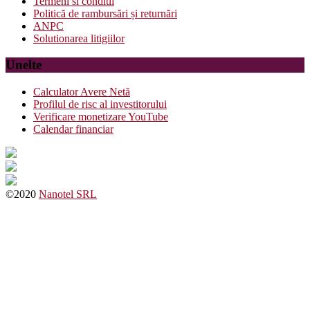
Termeni si conditii
Politică de rambursări și returnări
ANPC
Solutionarea litigiilor
Unelte
Calculator Avere Netă
Profilul de risc al investitorului
Verificare monetizare YouTube
Calendar financiar
©2020
Nanotel SRL