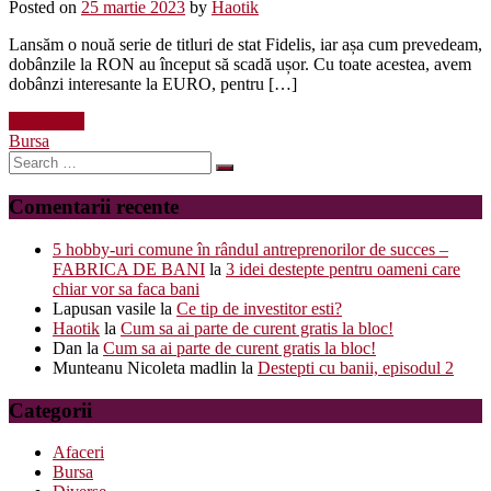
Posted on
25 martie 2023
by
Haotik
Lansăm o nouă serie de titluri de stat Fidelis, iar așa cum prevedeam,
dobânzile la RON au început să scadă ușor. Cu toate acestea, avem
dobânzi interesante la EURO, pentru […]
Read more
Bursa
Search
for:
Comentarii recente
5 hobby-uri comune în rândul antreprenorilor de succes –
FABRICA DE BANI
la
3 idei destepte pentru oameni care
chiar vor sa faca bani
Lapusan vasile
la
Ce tip de investitor esti?
Haotik
la
Cum sa ai parte de curent gratis la bloc!
Dan
la
Cum sa ai parte de curent gratis la bloc!
Munteanu Nicoleta madlin
la
Destepti cu banii, episodul 2
Categorii
Afaceri
Bursa