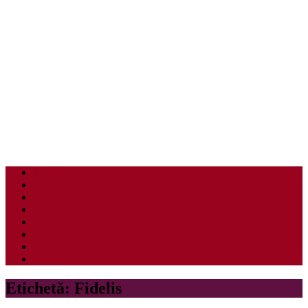
Educatie financiara
Investitii
Afaceri
Venituri pasive
Resurse gratuite
Diverse
-:| Magazin |:-
0 items
Etichetă:
Fidelis