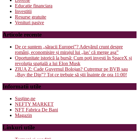
Diverse
Educatie financiara
Investitii
Resurse gratuite
Venituri pasive
Articole recente
De ce suntem „săracii Europei”? Adevărul crunt despre
români, economisire și mirajul lui „las’ că merge așa”
Oportunitate istorică la bursă: Cum poți investi în SpaceX și
revoluția spațială a lui Elon Musk
ZIUA Z: Cade Guvernul Bolojan? Cutremur pe BVB sau
„Buy the Dip”? Tot ce trebuie să știi înainte de ora 11:00!
Informatii utile
Susține-ne
NEFTY MARKET
NFT Fabrica De Bani
Magazin
Linkuri utile