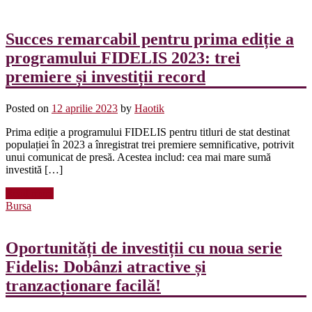
Succes remarcabil pentru prima ediție a
programului FIDELIS 2023: trei
premiere și investiții record
Posted on
12 aprilie 2023
by
Haotik
Prima ediție a programului FIDELIS pentru titluri de stat destinat
populației în 2023 a înregistrat trei premiere semnificative, potrivit
unui comunicat de presă. Acestea includ: cea mai mare sumă
investită […]
Read more
Bursa
Oportunități de investiții cu noua serie
Fidelis: Dobânzi atractive și
tranzacționare facilă!