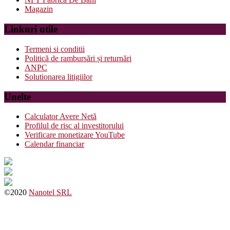
Magazin
Linkuri utile
Termeni si conditii
Politică de rambursări și returnări
ANPC
Solutionarea litigiilor
Unelte
Calculator Avere Netă
Profilul de risc al investitorului
Verificare monetizare YouTube
Calendar financiar
©2020
Nanotel SRL