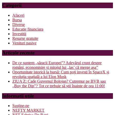
Categorii
Afaceri
Bursa
Diverse
Educatie financiara
Investitii
Resurse gratuite
Venituri pasive
Articole recente
De ce suntem „săracii Europei”? Adevărul crunt despre
români, economisire și mirajul lui „las’ că merge așa”
Oportunitate istorică la bursă: Cum poți investi în SpaceX și
revoluția spațială a lui Elon Musk
ZIUA Z: Cade Guvernul Bolojan? Cutremur pe BVB sau
„Buy the Dip”? Tot ce trebuie să știi înainte de ora 11:00!
Informatii utile
Susține-ne
NEFTY MARKET
NFT Fabrica De Bani