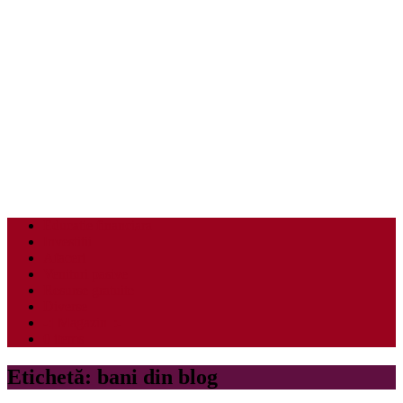
Educatie financiara
Investitii
Afaceri
Venituri pasive
Resurse gratuite
Diverse
-:| Magazin |:-
0 items
Etichetă:
bani din blog