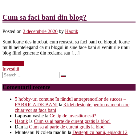
Cum sa faci bani din blog?
Posted on
2 decembrie 2020
by
Haotik
Sunt foarte des intrebat, cum reusesti sa faci bani cu blogul, foarte
multi neintelegand ca nu blogul in sine face bani si veniturile unui
blog fiind generate din reclama sau […]
Read more
Investitii
Search
for:
Comentarii recente
5 hobby-uri comune în rândul antreprenorilor de succes –
FABRICA DE BANI
la
3 idei destepte pentru oameni care
chiar vor sa faca bani
Lapusan vasile
la
Ce tip de investitor esti?
Haotik
la
Cum sa ai parte de curent gratis la bloc!
Dan
la
Cum sa ai parte de curent gratis la bloc!
Munteanu Nicoleta madlin
la
Destepti cu banii, episodul 2