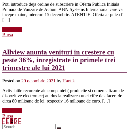
Poti introduce deja ordine de subscriere in Oferta Publica Initiala
Primara de Vanzare de Actiuni ABN Systems International care va
incepe maine, miercuri 15 decembrie. ATENTIE: Oferta ar putea fi
[…]
Read more
Bursa
Allview anunta venituri in crestere cu
peste 36%, inregistrate in primele trei
trimestre ale lui 2021
Posted on
29 octombrie 2021
by
Haotik
Activitatile recurente ale companiei ( productie si comercializare de
dispozitive electronice) au dus la realizarea unei cifre de afaceri de
circa 80 milioane de lei, respectiv 16 milioane de euro. […]
Read more
Bursa
«
1
2
3
»
Search