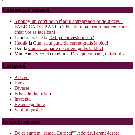
for:
Comentarii recente
5 hobby-uri comune în rândul antreprenorilor de succes –
FABRICA DE BANI
la
3 idei destepte pentru oameni care
chiar vor sa faca bani
Lapusan vasile
la
Ce tip de investitor esti?
Haotik
la
Cum sa ai parte de curent gratis la bloc!
Dan
la
Cum sa ai parte de curent gratis la bloc!
Munteanu Nicoleta madlin
la
Destepti cu banii, episodul 2
Categorii
Afaceri
Bursa
Diverse
Educatie financiara
Investitii
Resurse gratuite
Venituri pasive
Articole recente
De ce suntem „săracii Europei”? Adevărul crunt despre