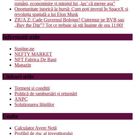
români, economisire și mirajul lui „las’ că merge așa”
Oportunitate istorică la bursă: Cum poți investi în SpaceX și
revoluția spațială a lui Elon Musk
ZIUA Z: Cade Guvernul Bolojan? Cutremur pe BVB sau
„Buy the Dip”? Tot ce trebuie să știi înainte de ora 11:00!
Informatii utile
Susține-ne
NEFTY MARKET
NFT Fabrica De Bani
Magazin
Linkuri utile
Termeni si conditii
Politică de rambursări și returnări
ANPC
Solutionarea litigiilor
Unelte
Calculator Avere Netă
Profilul de risc al investitorului