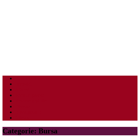
Educatie financiara
Investitii
Afaceri
Venituri pasive
Resurse gratuite
Diverse
-:| Magazin |:-
0 items
Categorie:
Bursa