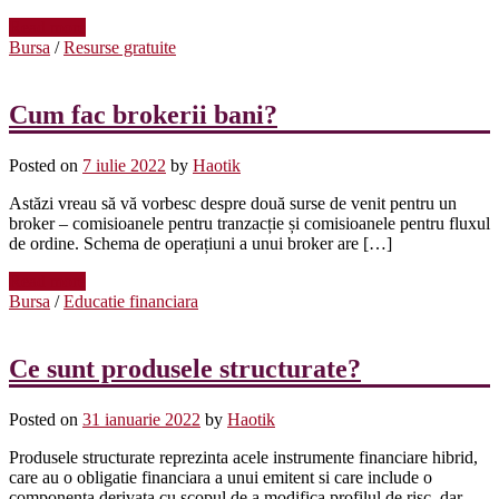
Read more
Bursa
/
Resurse gratuite
Cum fac brokerii bani?
Posted on
7 iulie 2022
by
Haotik
Astăzi vreau să vă vorbesc despre două surse de venit pentru un
broker – comisioanele pentru tranzacție și comisioanele pentru fluxul
de ordine. Schema de operațiuni a unui broker are […]
Read more
Bursa
/
Educatie financiara
Ce sunt produsele structurate?
Posted on
31 ianuarie 2022
by
Haotik
Produsele structurate reprezinta acele instrumente financiare hibrid,
care au o obligatie financiara a unui emitent si care include o
componenta derivata cu scopul de a modifica profilul de risc, dar